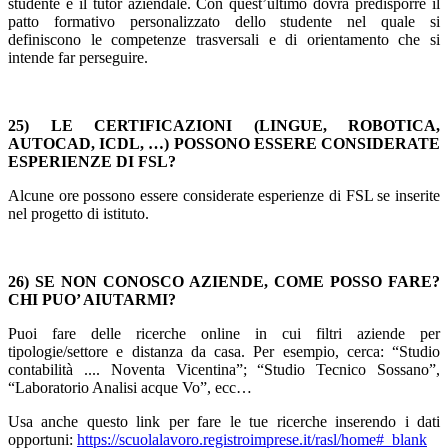
studente e il tutor aziendale. Con quest’ultimo dovrà predisporre il
patto formativo personalizzato dello studente nel quale si
definiscono le competenze trasversali e di orientamento che si
intende far perseguire.
25) LE CERTIFICAZIONI (LINGUE, ROBOTICA,
AUTOCAD, ICDL, …) POSSONO ESSERE CONSIDERATE
ESPERIENZE DI FSL?
Alcune ore possono essere considerate esperienze di FSL se inserite
nel progetto di istituto.
26) SE NON CONOSCO AZIENDE, COME POSSO FARE?
CHI PUO’ AIUTARMI?
Puoi fare delle ricerche online in cui filtri aziende per
tipologie/settore e distanza da casa. Per esempio, cerca: “Studio
contabilità .... Noventa Vicentina”; “Studio Tecnico Sossano”,
“Laboratorio Analisi acque Vo”, ecc…
Usa anche questo link per fare le tue ricerche inserendo i dati
opportuni:
https://scuolalavoro.registroimprese.it/rasl/home#_blank