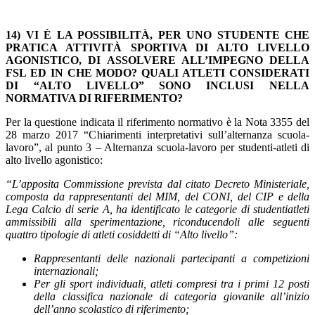
14) VI È LA POSSIBILITÀ, PER UNO STUDENTE CHE
PRATICA ATTIVITÀ SPORTIVA DI ALTO LIVELLO
AGONISTICO, DI ASSOLVERE ALL’IMPEGNO DELLA
FSL ED IN CHE MODO? QUALI ATLETI CONSIDERATI
DI “ALTO LIVELLO” SONO INCLUSI NELLA
NORMATIVA DI RIFERIMENTO?
Per la questione indicata il riferimento normativo è la Nota 3355 del
28 marzo 2017 “Chiarimenti interpretativi sull’alternanza scuola-
lavoro”, al punto 3 – Alternanza scuola-lavoro per studenti-atleti di
alto livello agonistico:
“L’apposita Commissione prevista dal citato Decreto Ministeriale,
composta da rappresentanti del MIM, del CONI, del CIP e della
Lega Calcio di serie A, ha identificato le categorie di studentiatleti
ammissibili alla sperimentazione, riconducendoli alle seguenti
quattro tipologie di atleti cosiddetti di “Alto livello”:
Rappresentanti delle nazionali partecipanti a competizioni
internazionali;
Per gli sport individuali, atleti compresi tra i primi 12 posti
della classifica nazionale di categoria giovanile all’inizio
dell’anno scolastico di riferimento;