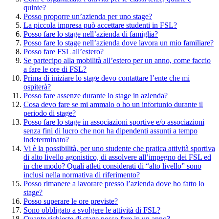
quinte?
Posso proporre un’azienda per uno stage?
La piccola impresa può accettare studenti in FSL?
Posso fare lo stage nell’azienda di famiglia?
Posso fare lo stage nell’azienda dove lavora un mio familiare?
Posso fare FSL all’estero?
Se partecipo alla mobilità all’estero per un anno, come faccio
a fare le ore di FSL?
Prima di iniziare lo stage devo contattare l’ente che mi
ospiterà?
Posso fare assenze durante lo stage in azienda?
Cosa devo fare se mi ammalo o ho un infortunio durante il
periodo di stage?
Posso fare lo stage in associazioni sportive e/o associazioni
senza fini di lucro che non ha dipendenti assunti a tempo
indeterminato?
Vi è la possibilità, per uno studente che pratica attività sportiva
di alto livello agonistico, di assolvere all’impegno dei FSL ed
in che modo? Quali atleti considerati di “alto livello” sono
inclusi nella normativa di riferimento?
Posso rimanere a lavorare presso l’azienda dove ho fatto lo
stage?
Posso superare le ore previste?
Sono obbligato a svolgere le attività di FSL?
Quante richieste di stage posso fare in un anno?