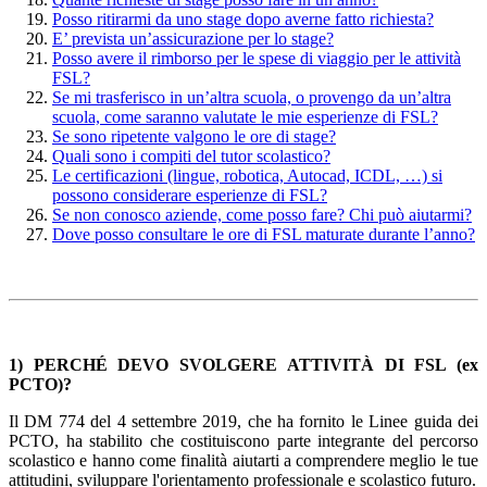
Posso ritirarmi da uno stage dopo averne fatto richiesta?
E’ prevista un’assicurazione per lo stage?
Posso avere il rimborso per le spese di viaggio per le attività
FSL?
Se mi trasferisco in un’altra scuola, o provengo da un’altra
scuola, come saranno valutate le mie esperienze di FSL?
Se sono ripetente valgono le ore di stage?
Quali sono i compiti del tutor scolastico?
Le certificazioni (lingue, robotica, Autocad, ICDL, …) si
possono considerare esperienze di FSL?
Se non conosco aziende, come posso fare? Chi può aiutarmi?
Dove posso consultare le ore di FSL maturate durante l’anno?
1) PERCHÉ DEVO SVOLGERE ATTIVITÀ DI FSL (ex
PCTO)?
Il DM 774 del 4 settembre 2019, che ha fornito le Linee guida dei
PCTO, ha stabilito che costituiscono parte integrante del percorso
scolastico e hanno come finalità aiutarti a comprendere meglio le tue
attitudini, sviluppare l'orientamento professionale e scolastico futuro.