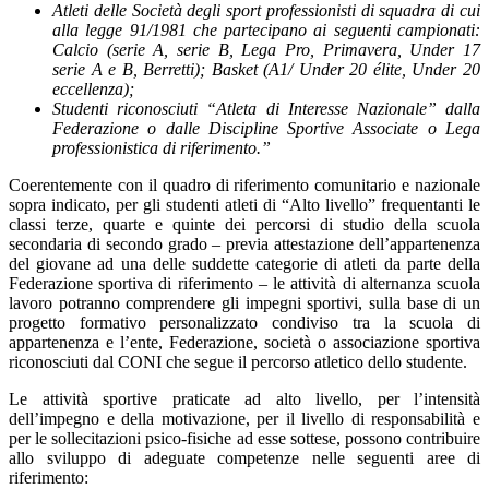
Atleti delle Società degli sport professionisti di squadra di cui
alla legge 91/1981 che partecipano ai seguenti campionati:
Calcio (serie A, serie B, Lega Pro, Primavera, Under 17
serie A e B, Berretti); Basket (A1/ Under 20 élite, Under 20
eccellenza);
Studenti riconosciuti “Atleta di Interesse Nazionale” dalla
Federazione o dalle Discipline Sportive Associate o Lega
professionistica di riferimento.”
Coerentemente con il quadro di riferimento comunitario e nazionale
sopra indicato, per gli studenti atleti di “Alto livello” frequentanti le
classi terze, quarte e quinte dei percorsi di studio della scuola
secondaria di secondo grado – previa attestazione dell’appartenenza
del giovane ad una delle suddette categorie di atleti da parte della
Federazione sportiva di riferimento – le attività di alternanza scuola
lavoro potranno comprendere gli impegni sportivi, sulla base di un
progetto formativo personalizzato condiviso tra la scuola di
appartenenza e l’ente, Federazione, società o associazione sportiva
riconosciuti dal CONI che segue il percorso atletico dello studente.
Le attività sportive praticate ad alto livello, per l’intensità
dell’impegno e della motivazione, per il livello di responsabilità e
per le sollecitazioni psico-fisiche ad esse sottese, possono contribuire
allo sviluppo di adeguate competenze nelle seguenti aree di
riferimento: