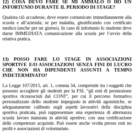
12) COSA DEVO FARE SE MI AMMALO O HO UN
INFORTUNIO DURANTE IL PERIODO DI STAGE?
Qualora ciò accadesse, deve essere comunicato immediatamente alla
scuola e all’azienda; se per malattia, giustificando con certificato
medico (anche per un giorno). In caso di infortunio lo studente deve
darne IMMEDIATA comunicazione alla scuola per l’avvio della
relativa pratica.
13) POSSO FARE LO STAGE IN ASSOCIAZIONI
SPORTIVE E/O ASSOCIAZIONI SENZA FINI DI LUCRO
CHE NON HA DIPENDENTI ASSUNTI A TEMPO
INDETERMINATO?
La Legge 107/2015, art. 1, comma 34, comprende tra i soggetti che
possono accogliere gli studenti per la FSL “gli enti di promozione
sportiva riconosciuti dal CONI”, per cui il percorso formativo
personalizzato dello studente impegnato in attività agonistiche, se
adeguatamente calibrato sugli aspetti lavorativi della disciplina
sportiva praticata, può rappresentare una esperienza di alternanza
scuola lavoro maturata in attività sportive, con una certificazione
delle competenze acquisite. Può essere anche svolta presso enti no
profit e associazioni di volontariato.