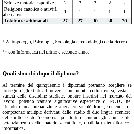
Scienze motorie e sportive
2
2
2
2
2
Religione cattolica o attività
1
1
1
1
1
alternative
Totale ore settimanali
27
27
30
30
30
* Antropologia, Psicologia, Sociologia e metodologia della ricerca.
** con Informatica nel primo e secondo anno.
Quali sbocchi dopo il diploma?
Al termine del quinquennio i diplomati potranno scegliere se
proseguire gli studi all’università in ambiti molto diversi, vista la
varietà delle discipline studiate, oppure inserirsi nel mercato del
lavoro, potendo vantare significative
esperienze di PCTO nel
triennio e
una preparazione aperta verso più fronti, sostenuta da
competenze multiple derivanti dallo studio
di due lingue straniere,
del diritto e dell’economia per tutti e cinque gli anni e del
potenziamento delle materie scientifiche, quali la matematica con
informatica.