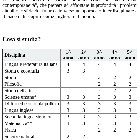
contemporaneità”, che
prepara ad affrontare in profondità i problemi
attuali e le sfide del futuro attraverso un approccio interdisciplinare e
il piacere di scoprire come migliorare il mondo.
Cosa si studia?
1^
2^
3^
4^
5^
Disciplina
anno
anno
anno
anno
anno
Lingua e letteratura italiana
4
4
4
4
4
Storia e geografia
3
3
Storia
2
2
2
Filosofia
2
2
2
Storia dell'arte
2
2
2
Scienze umane*
3
3
3
3
3
Diritto ed economia politica
3
3
3
3
3
Lingua inglese
3
3
3
3
3
Seconda lingua straniera
3
3
3
3
3
Matematica**
3
3
3
3
3
Fisica
2
2
2
Scienze naturali
2
2