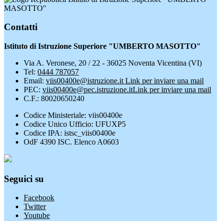
MASOTTO"
Contatti
Istituto di Istruzione Superiore "UMBERTO MASOTTO"
Via A. Veronese, 20 / 22 - 36025 Noventa Vicentina (VI)
Tel:
0444 787057
Email:
viis00400e@istruzione.it
Link per inviare una mail
PEC:
viis00400e@pec.istruzione.it
Link per inviare una mail
C.F.: 80020650240
Codice Ministeriale: viis00400e
Codice Unico Ufficio: UFUXP5
Codice IPA: istsc_viis00400e
OdF 4390 ISC. Elenco A0603
Seguici su
Facebook
Twitter
Youtube