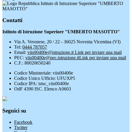
Istituto di Istruzione Superiore "UMBERTO
MASOTTO"
Contatti
Istituto di Istruzione Superiore "UMBERTO MASOTTO"
Via A. Veronese, 20 / 22 - 36025 Noventa Vicentina (VI)
Tel:
0444 787057
Email:
viis00400e@istruzione.it
Link per inviare una mail
PEC:
viis00400e@pec.istruzione.it
Link per inviare una mail
C.F.: 80020650240
Codice Ministeriale: viis00400e
Codice Unico Ufficio: UFUXP5
Codice IPA: istsc_viis00400e
OdF 4390 ISC. Elenco A0603
Seguici su
Facebook
Twitter