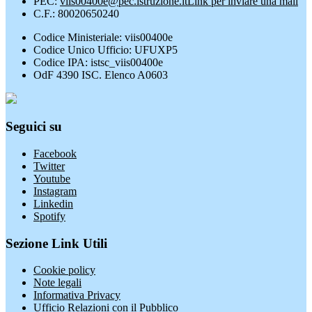
PEC:
viis00400e@pec.istruzione.it
Link per inviare una mail
C.F.: 80020650240
Codice Ministeriale: viis00400e
Codice Unico Ufficio: UFUXP5
Codice IPA: istsc_viis00400e
OdF 4390 ISC. Elenco A0603
Seguici su
Facebook
Twitter
Youtube
Instagram
Linkedin
Spotify
Sezione Link Utili
Cookie policy
Note legali
Informativa Privacy
Ufficio Relazioni con il Pubblico