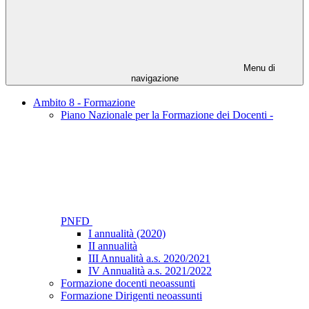
Menu di
navigazione
Ambito 8 - Formazione
Piano Nazionale per la Formazione dei Docenti -
PNFD
I annualità (2020)
II annualità
III Annualità a.s. 2020/2021
IV Annualità a.s. 2021/2022
Formazione docenti neoassunti
Formazione Dirigenti neoassunti