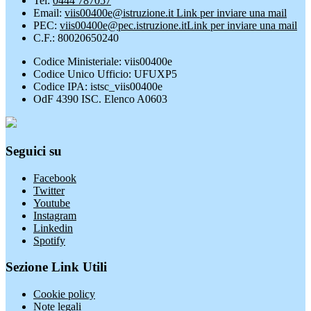
Tel:
0444 787057
Email:
viis00400e@istruzione.it
Link per inviare una mail
PEC:
viis00400e@pec.istruzione.it
Link per inviare una mail
C.F.: 80020650240
Codice Ministeriale: viis00400e
Codice Unico Ufficio: UFUXP5
Codice IPA: istsc_viis00400e
OdF 4390 ISC. Elenco A0603
Seguici su
Facebook
Twitter
Youtube
Instagram
Linkedin
Spotify
Sezione Link Utili
Cookie policy
Note legali