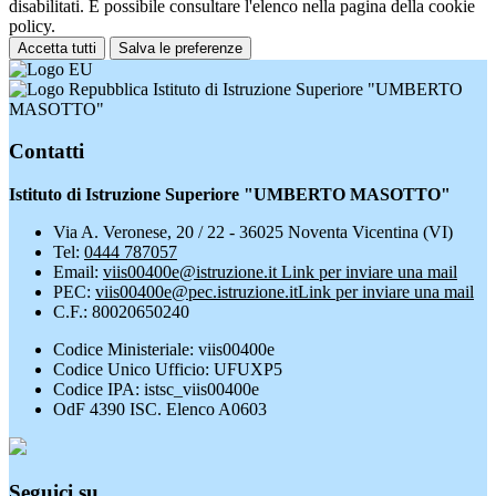
disabilitati. È possibile consultare l'elenco nella pagina della cookie
policy.
Accetta tutti
Salva le preferenze
Istituto di Istruzione Superiore "UMBERTO
MASOTTO"
Contatti
Istituto di Istruzione Superiore "UMBERTO MASOTTO"
Via A. Veronese, 20 / 22 - 36025 Noventa Vicentina (VI)
Tel:
0444 787057
Email:
viis00400e@istruzione.it
Link per inviare una mail
PEC:
viis00400e@pec.istruzione.it
Link per inviare una mail
C.F.: 80020650240
Codice Ministeriale: viis00400e
Codice Unico Ufficio: UFUXP5
Codice IPA: istsc_viis00400e
OdF 4390 ISC. Elenco A0603
Seguici su