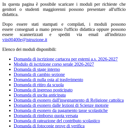
In questa pagina è possibile scaricare i moduli per richieste che
genitori o studenti maggiorenni possono presentare all'ufficio
didattica.
Dopo essere stati stampati e compilati, i moduli possono
essere consegnati a mano presso l'ufficio didattica oppure possono
essere scannerizzati e spediti via email all'indirizzo
viis00400e@istruzione.it
Elenco dei moduli disponibili:
Domanda di iscrizione cartacea per esterni a.s. 2026-2027
Modulo di iscrizione corso serale 2026-2027
Domanda di stage interno
Domanda di cambio sezione
Domanda di nulla osta al trasferimento
Domanda di ritiro da scuola
Domanda di ingresso posticipato
Domanda di uscita anticipata
Domanda di esonero dall'insegnamento di Religione cattolica
Domanda di esonero dalle lezioni di Scienze motorie
Domanda di esonero da pagamento tasse scolastiche
Domanda di rimborso quota versata
Domanda di rateazione del contributo scolastico
Domanda di fotocopie prove di verifica