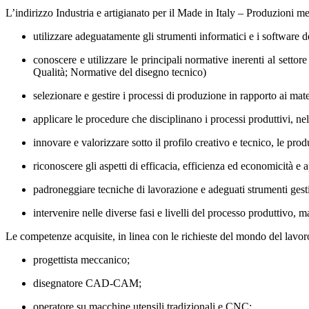
L’indirizzo Industria e artigianato per il Made in Italy – Produzioni m
utilizzare adeguatamente gli strumenti informatici e i software
conoscere e utilizzare le principali normative inerenti al sett
Qualità; Normative del disegno tecnico)
selezionare e gestire i processi di produzione in rapporto ai mate
applicare le procedure che disciplinano i processi produttivi, nel 
innovare e valorizzare sotto il profilo creativo e tecnico, le produ
riconoscere gli aspetti di efficacia, efficienza ed economicità e a
padroneggiare tecniche di lavorazione e adeguati strumenti gesti
intervenire nelle diverse fasi e livelli del processo produttivo, 
Le competenze acquisite, in linea con le richieste del mondo del lavoro 
progettista meccanico;
disegnatore CAD-CAM;
operatore su macchine utensili tradizionali e CNC;