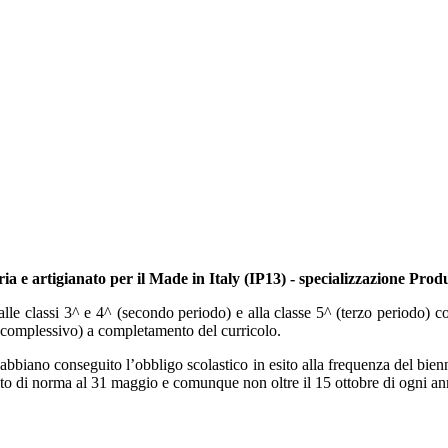
ustria e artigianato per il Made in Italy (IP13) - specializzazione
i alle classi 3^ e 4^ (secondo periodo) e alla classe 5^ (terzo periodo) 
 complessivo) a completamento del curricolo.
che abbiano conseguito l’obbligo scolastico in esito alla frequenza del bi
issato di norma al 31 maggio e comunque non oltre il 15 ottobre di ogni a