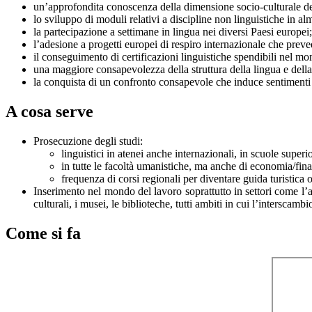
un’approfondita conoscenza della dimensione socio-culturale dei
lo sviluppo di moduli relativi a discipline non linguistiche in al
la partecipazione a settimane in lingua nei diversi Paesi europei;
l’adesione a progetti europei di respiro internazionale che prev
il conseguimento di certificazioni linguistiche spendibili nel mo
una maggiore consapevolezza della struttura della lingua e della
la conquista di un confronto consapevole che induce sentimenti d
A cosa serve
Prosecuzione degli studi:
linguistici in atenei anche internazionali, in scuole superio
in tutte le facoltà umanistiche, ma anche di economia/fina
frequenza di corsi regionali per diventare guida turistica 
Inserimento nel mondo del lavoro soprattutto in settori come l’as
culturali, i musei, le biblioteche, tutti ambiti in cui l’interscamb
Come si fa