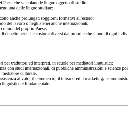
 Paesi che veicolano le lingue oggetto di studio;
meno una delle lingue studiate;
edono anche prolungati soggiorni formativi all’estero;
ndo del lavoro o negli atenei anche internazionali;
 cultura del proprio Paese;
i rispetto per usi e costumi diversi dai propri e che fanno di ogni indi
ri per traduttori ed interpreti, in scuole per mediatori linguistici;
nza con studi internazionali, di pubbliche amministrazioni e scienze poli
o mediatore culturale.
sistenza al volo, il commercio, il turismo ed il marketing, le amministra
io linguistico è fondamentale.