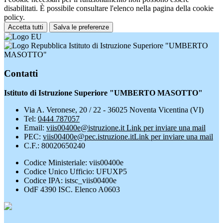
disabilitati. È possibile consultare l'elenco nella pagina della cookie
policy.
Accetta tutti
Salva le preferenze
Istituto di Istruzione Superiore "UMBERTO
MASOTTO"
Contatti
Istituto di Istruzione Superiore "UMBERTO MASOTTO"
Via A. Veronese, 20 / 22 - 36025 Noventa Vicentina (VI)
Tel:
0444 787057
Email:
viis00400e@istruzione.it
Link per inviare una mail
PEC:
viis00400e@pec.istruzione.it
Link per inviare una mail
C.F.: 80020650240
Codice Ministeriale: viis00400e
Codice Unico Ufficio: UFUXP5
Codice IPA: istsc_viis00400e
OdF 4390 ISC. Elenco A0603