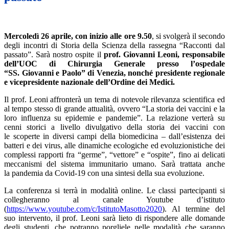
Mercoledì 26 aprile, con inizio alle ore 9.50
, si svolgerà il secondo
degli incontri di Storia della Scienza della rassegna “Racconti dal
passato”. Sarà nostro ospite il
prof. Giovanni Leoni, responsabile
dell’UOC di Chirurgia Generale presso l’ospedale
“SS. Giovanni e Paolo” di Venezia, nonché presidente regionale
e vicepresidente nazionale dell’Ordine dei Medici.
Il prof. Leoni affronterà un tema di notevole rilevanza scientifica ed
al tempo stesso di grande attualità, ovvero “La storia dei vaccini e la
loro influenza su epidemie e pandemie”. La relazione verterà su
cenni storici a livello divulgativo della storia dei vaccini con
le scoperte in diversi campi della biomedicina – dall’esistenza dei
batteri e dei virus, alle dinamiche ecologiche ed evoluzionistiche dei
complessi rapporti fra “germe”, “vettore” e “ospite”, fino ai delicati
meccanismi del sistema immunitario umano. Sarà trattata anche
la pandemia da Covid-19 con una sintesi della sua evoluzione.
La conferenza si terrà in modalità online. Le classi partecipanti si
collegheranno al canale Youtube d’istituto
(
https://www.youtube.com/c/IstitutoMasotto2020
). Al termine del
suo intervento, il prof. Leoni sarà lieto di rispondere alle domande
degli studenti, che potranno porgliele nelle modalità che saranno