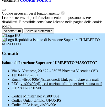
visionare la
COOKIE POLICY
.
Cookie necessari per il funzionamento
I cookie necessari per il funzionamento non possono essere
disabilitati. È possibile consultare l'elenco nella pagina della cookie
policy.
Accetta tutti
Salva le preferenze
Istituto di Istruzione Superiore "UMBERTO
MASOTTO"
Contatti
Istituto di Istruzione Superiore "UMBERTO MASOTTO"
Via A. Veronese, 20 / 22 - 36025 Noventa Vicentina (VI)
Tel:
0444 787057
Email:
viis00400e@istruzione.it
Link per inviare una mail
PEC:
viis00400e@pec.istruzione.it
Link per inviare una mail
C.F.: 80020650240
Codice Ministeriale: viis00400e
Codice Unico Ufficio: UFUXP5
Codice IPA: istsc_viis00400e