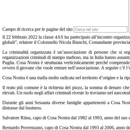
Campo di ricerca per le pagine del sito
Il 22 febbraio 2022 la classe 4AS ha partecipato all’incontro organiz
globali”, relatore il Colonnello Nicola Bianchi, Comandante provincia
La criminalità organizzata è un’associazione di persone che si org
organizzazioni criminali di stampo mafioso, ma in Italia hanno assunt
Puglia. Cosa Nostra è strutturata verticisticamente perché comprende f
ovvero il giovane che vuole entrare nell’associazione. A seguire c’è 
Cosa Nostra è una mafia molto radicata nel territorio d’origine e la ripa
Il reato più comune è la richiesta del pizzo, la somma di denaro che v
elevati. Un ruolo negli affari criminali riveste lo troviamo nel narcotraff
Durante gli anni Sessanta diverse famiglie appartenenti a Cosa Nost
distrasse dal business.
Salvatore Riina, capo di Cosa Nostra dal 1982 al 1993, anno del suo arr
Bernardo Provenzano, capo di Cosa Nostra dal 1993 al 2006, anno del 