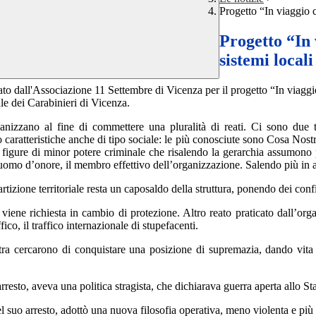
Progetto “In viaggio 
Progetto “In
sistemi local
zato dall'Associazione 11 Settembre di Vicenza per il progetto “In viag
le dei Carabinieri di Vicenza.
anizzano al fine di commettere una pluralità di reati. Ci sono due t
o caratteristiche anche di tipo sociale: le più conosciute sono Cosa Nos
igure di minor potere criminale che risalendo la gerarchia assumono pos
l’uomo d’onore, il membro effettivo dell’organizzazione. Salendo più i
rtizione territoriale resta un caposaldo della struttura, ponendo dei confi
iene richiesta in cambio di protezione. Altro reato praticato dall’organ
ico, il traffico internazionale di stupefacenti.
ra cercarono di conquistare una posizione di supremazia, dando vita al
esto, aveva una politica stragista, che dichiarava guerra aperta allo Sta
suo arresto, adottò una nuova filosofia operativa, meno violenta e più