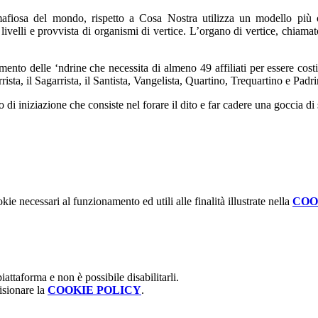
afiosa del mondo, rispetto a Cosa Nostra utilizza un modello più 
iù livelli e provvista di organismi di vertice. L’organo di vertice, chiam
namento delle ‘ndrine che necessita di almeno 49 affiliati per essere cos
sta, il Sagarrista, il Santista, Vangelista, Quartino, Trequartino e Padri
to di iniziazione che consiste nel forare il dito e far cadere una goccia 
kie necessari al funzionamento ed utili alle finalità illustrate nella
COO
attaforma e non è possibile disabilitarli.
isionare la
COOKIE POLICY
.