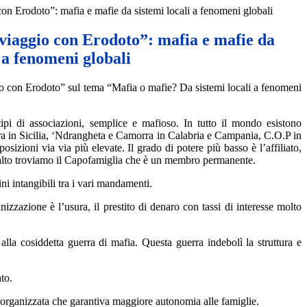
con Erodoto”: mafia e mafie da sistemi locali a fenomeni globali
 viaggio con Erodoto”: mafia e mafie da
i a fenomeni globali
gio con Erodoto” sul tema “Mafia o mafie? Da sistemi locali a fenomeni
ipi di associazioni, semplice e mafioso. In tutto il mondo esistono
tra in Sicilia, ‘Ndrangheta e Camorra in Calabria e Campania, C.O.P in
izioni via via più elevate. Il grado di potere più basso è l’affiliato,
n alto troviamo il Capofamiglia che è un membro permanente.
ni intangibili tra i vari mandamenti.
izzazione è l’usura, il prestito di denaro con tassi di interesse molto
la cosiddetta guerra di mafia. Questa guerra indebolì la struttura e
to.
 organizzata che garantiva maggiore autonomia alle famiglie.