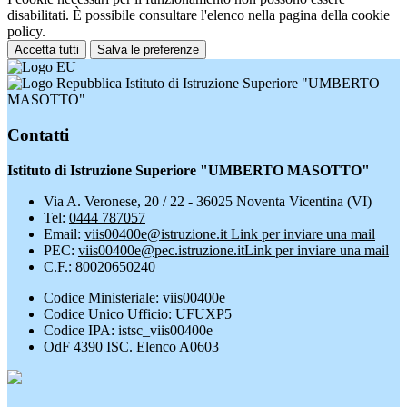
disabilitati. È possibile consultare l'elenco nella pagina della cookie
policy.
Accetta tutti
Salva le preferenze
Istituto di Istruzione Superiore "UMBERTO
MASOTTO"
Contatti
Istituto di Istruzione Superiore "UMBERTO MASOTTO"
Via A. Veronese, 20 / 22 - 36025 Noventa Vicentina (VI)
Tel:
0444 787057
Email:
viis00400e@istruzione.it
Link per inviare una mail
PEC:
viis00400e@pec.istruzione.it
Link per inviare una mail
C.F.: 80020650240
Codice Ministeriale: viis00400e
Codice Unico Ufficio: UFUXP5
Codice IPA: istsc_viis00400e
OdF 4390 ISC. Elenco A0603