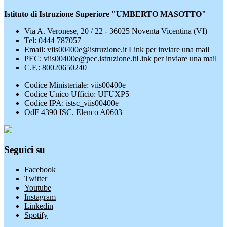
Istituto di Istruzione Superiore "UMBERTO MASOTTO"
Via A. Veronese, 20 / 22 - 36025 Noventa Vicentina (VI)
Tel:
0444 787057
Email:
viis00400e@istruzione.it
Link per inviare una mail
PEC:
viis00400e@pec.istruzione.it
Link per inviare una mail
C.F.: 80020650240
Codice Ministeriale: viis00400e
Codice Unico Ufficio: UFUXP5
Codice IPA: istsc_viis00400e
OdF 4390 ISC. Elenco A0603
Seguici su
Facebook
Twitter
Youtube
Instagram
Linkedin
Spotify