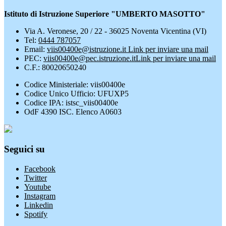
Istituto di Istruzione Superiore "UMBERTO MASOTTO"
Via A. Veronese, 20 / 22 - 36025 Noventa Vicentina (VI)
Tel:
0444 787057
Email:
viis00400e@istruzione.it
Link per inviare una mail
PEC:
viis00400e@pec.istruzione.it
Link per inviare una mail
C.F.: 80020650240
Codice Ministeriale: viis00400e
Codice Unico Ufficio: UFUXP5
Codice IPA: istsc_viis00400e
OdF 4390 ISC. Elenco A0603
Seguici su
Facebook
Twitter
Youtube
Instagram
Linkedin
Spotify