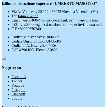
Istituto di Istruzione Superiore "UMBERTO MASOTTO"
Via A. Veronese, 20 / 22 - 36025 Noventa Vicentina (VI)
Tel:
0444 787057
Email:
viis00400e@istruzione.it
Link per inviare una mail
PEC:
viis00400e@pec.istruzione.it
Link per inviare una mail
C.F.: 80020650240
Codice Ministeriale: viis00400e
Codice Unico Ufficio: UFUXP5
Codice IPA: istsc_viis00400e
OdF 4390 ISC. Elenco A0603
Seguici su
Facebook
Twitter
Youtube
Instagram
Linkedin
Spotify