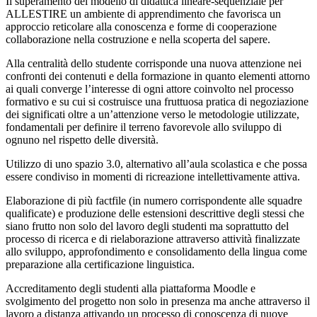
Il superamento del modello di didattica lineare-sequenziale per
ALLESTIRE un ambiente di apprendimento che favorisca un
approccio reticolare alla conoscenza e forme di cooperazione
collaborazione nella costruzione e nella scoperta del sapere.
Alla centralità dello studente corrisponde una nuova attenzione nei
confronti dei contenuti e della formazione in quanto elementi attorno
ai quali converge l’interesse di ogni attore coinvolto nel processo
formativo e su cui si costruisce una fruttuosa pratica di negoziazione
dei significati oltre a un’attenzione verso le metodologie utilizzate,
fondamentali per definire il terreno favorevole allo sviluppo di
ognuno nel rispetto delle diversità.
Utilizzo di uno spazio 3.0, alternativo all’aula scolastica e che possa
essere condiviso in momenti di ricreazione intellettivamente attiva.
Elaborazione di più factfile (in numero corrispondente alle squadre
qualificate) e produzione delle estensioni descrittive degli stessi che
siano frutto non solo del lavoro degli studenti ma soprattutto del
processo di ricerca e di rielaborazione attraverso attività finalizzate
allo sviluppo, approfondimento e consolidamento della lingua come
preparazione alla certificazione linguistica.
Accreditamento degli studenti alla piattaforma Moodle e
svolgimento del progetto non solo in presenza ma anche attraverso il
lavoro a distanza attivando un processo di conoscenza di nuove