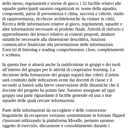
dello stesso, regolamenti e norme di gioco; i 32 factfile relativi alle
squadre partecipanti saranno organizzati in: nome della squadra,
componenti, paese di provenienza e clima, successi e vittorie, stadio
di rappresentanza, ricchezze architettoniche da visitare in città).
Ricerca delle informazioni relative al gioco, regolamenti, squadre e
altre informazioni necessarie al prodotto finale. Attività di rinforzo e
apprendimento del lessico relativo ai contesti proposti, strutture
sintattiche necessarie alla dimensione descrittiva, funzioni
comunicative finalizzate alla presentazione delle informazioni.
Esercizi di listening e reading comprehension, close, completamenti
e scrittura.
In questa fase si attuerà anche la suddivisione in gruppi e dei ruoli
all’interno del gruppo per le attività di cooperative learning. La
decisione della formazione dei gruppi seguirà due criteri: il primo
sarà costituito dalle indicazioni avute dai docenti di classe e il
secondo si baserà sulla breve osservazione delle dinamiche che il
docente del progetto ha potuto fare. Saranno assegnate ad ogni
gruppo una parte riguardante il factfile generale ed una o due
squadre delle quali cercare informazioni.
Parte delle informazioni da raccogliere e delle conoscenze
linguistiche da recuperare verranno somministrate in formato flipped
classroom utilizzando la piattaforma Moodle, pertanto saranno
oggetto di esercizio, discussione e consolidamento durante i