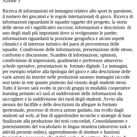
Azione 3
Ricerca di informazioni ed immagini relative allo sport in questione,
il numero dei giocatori e le regole internazionali di gioco. Ricerca di
informazioni riguardanti le squadre oggetto del progetto, la storia
delle stesse ed i significativi successi; informazioni e descrizioni di
uno degli stadi più importanti dove si svolgeranno le partite;
informazioni riguardanti la posizione geografica e alcuni aspetti
climatici e di interesse turistico dei paesi di provenienza delle
squadre. Condivisone delle informazioni, presentazione delle stesse,
confronto e discussione. Scambio di informazioni, opinioni,
condivisione di impressioni, gradimenti e preferenze attraverso
schede operative, presentazioni in formato digitale. Le immagini,
per esempio relative alla tipologia del gioco e alla descrizione delle
varie azioni da inserire nelle produzioni saranno immagini raccolte
non tanto in rete quanto piuttosto dal vissuto degli studenti stessi.
Tutto il lavoro sarà svolto in piccoli gruppi in modalità cooperative
learning pertanto sci sarà al suddivisione delle informazioni da
raccogliere e la suddivisione dei ruoli degli studenti. Avvio alla
stesura dei factflile e delle descrizioni da allegare in formato
ipertestuale, processo di ricerca azione guidato, ma svolto dagli
studenti sul web, al fine di approfondire tecniche e strategie di base
finalizzate alla produzione dei testi concordati. Consolidamento e
potenziamento del vocabolario in lingua straniera (attraverso task e
attività presenti online), apprendimento di strutture e funzioni