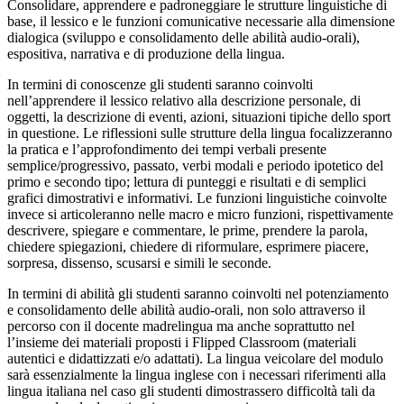
Consolidare, apprendere e padroneggiare le strutture linguistiche di
base, il lessico e le funzioni comunicative necessarie alla dimensione
dialogica (sviluppo e consolidamento delle abilità audio-orali),
espositiva, narrativa e di produzione della lingua.
In termini di conoscenze gli studenti saranno coinvolti
nell’apprendere il lessico relativo alla descrizione personale, di
oggetti, la descrizione di eventi, azioni, situazioni tipiche dello sport
in questione. Le riflessioni sulle strutture della lingua focalizzeranno
la pratica e l’approfondimento dei tempi verbali presente
semplice/progressivo, passato, verbi modali e periodo ipotetico del
primo e secondo tipo; lettura di punteggi e risultati e di semplici
grafici dimostrativi e informativi. Le funzioni linguistiche coinvolte
invece si articoleranno nelle macro e micro funzioni, rispettivamente
descrivere, spiegare e commentare, le prime, prendere la parola,
chiedere spiegazioni, chiedere di riformulare, esprimere piacere,
sorpresa, dissenso, scusarsi e simili le seconde.
In termini di abilità gli studenti saranno coinvolti nel potenziamento
e consolidamento delle abilità audio-orali, non solo attraverso il
percorso con il docente madrelingua ma anche soprattutto nel
l’insieme dei materiali proposti i Flipped Classroom (materiali
autentici e didattizzati e/o adattati). La lingua veicolare del modulo
sarà essenzialmente la lingua inglese con i necessari riferimenti alla
lingua italiana nel caso gli studenti dimostrassero difficoltà tali da