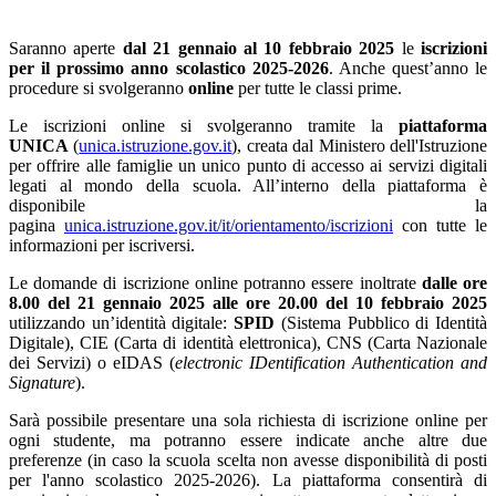
Saranno aperte
dal 21 gennaio al 10 febbraio 2025
le
iscrizioni
per il prossimo anno scolastico 2025-2026
. Anche quest’anno le
procedure si svolgeranno
online
per tutte le classi prime.
Le iscrizioni online si svolgeranno tramite la
piattaforma
UNICA
(
unica.istruzione.gov.it
), creata dal Ministero dell'Istruzione
per offrire alle famiglie un unico punto di accesso ai servizi digitali
legati al mondo della scuola. All’interno della piattaforma è
disponibile la
pagina
unica.istruzione.gov.it/it/orientamento/iscrizioni
con tutte le
informazioni per iscriversi.
Le domande di iscrizione online potranno essere inoltrate
dalle ore
8.00 del 21 gennaio 2025 alle ore 20.00 del 10 febbraio 2025
utilizzando un’identità digitale:
SPID
(Sistema Pubblico di Identità
Digitale), CIE (Carta di identità elettronica), CNS (Carta Nazionale
dei Servizi) o eIDAS (
electronic IDentification Authentication and
Signature
).
Sarà possibile presentare una sola richiesta di iscrizione online per
ogni studente, ma potranno essere indicate anche altre due
preferenze (in caso la scuola scelta non avesse disponibilità di posti
per l'anno scolastico 2025-2026). La piattaforma consentirà di