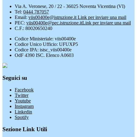
Via A. Veronese, 20 / 22 - 36025 Noventa Vicentina (VI)
Tel:
0444 787057
Email:
viis00400e@istruzione.it
Link per inviare una mail
PEC:
viis00400e@pec.istruzione.it
Link per inviare una mail
C.F.: 80020650240
Codice Ministeriale: viis00400e
Codice Unico Ufficio: UFUXP5
Codice IPA: istsc_viis00400e
OdF 4390 ISC. Elenco A0603
Seguici su
Facebook
Twitter
Youtube
Instagram
Linkedin
Spotify
Sezione Link Utili