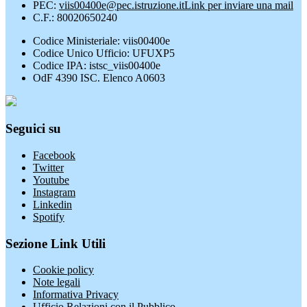
PEC:
viis00400e@pec.istruzione.it
Link per inviare una mail
C.F.: 80020650240
Codice Ministeriale: viis00400e
Codice Unico Ufficio: UFUXP5
Codice IPA: istsc_viis00400e
OdF 4390 ISC. Elenco A0603
Seguici su
Facebook
Twitter
Youtube
Instagram
Linkedin
Spotify
Sezione Link Utili
Cookie policy
Note legali
Informativa Privacy
Ufficio Relazioni con il Pubblico