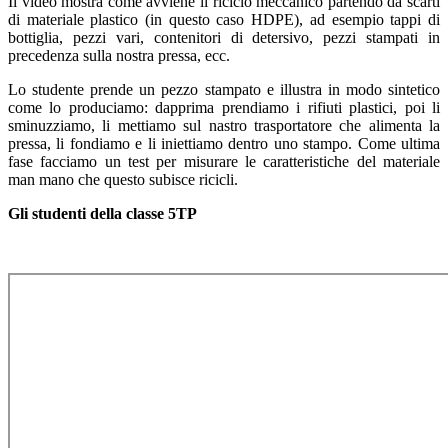
Il video mostra come avviene il riciclo meccanico partendo da scarti
di materiale plastico (in questo caso HDPE), ad esempio tappi di
bottiglia, pezzi vari, contenitori di detersivo, pezzi stampati in
precedenza sulla nostra pressa, ecc.
Lo studente prende un pezzo stampato e illustra in modo sintetico
come lo produciamo: dapprima prendiamo i rifiuti plastici, poi li
sminuzziamo, li mettiamo sul nastro trasportatore che alimenta la
pressa, li fondiamo e li iniettiamo dentro uno stampo. Come ultima
fase facciamo un test per misurare le caratteristiche del materiale
man mano che questo subisce ricicli.
Gli studenti della classe 5TP