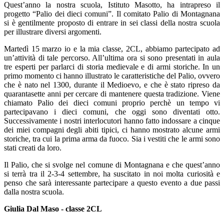
Quest’anno la nostra scuola, Istituto Masotto, ha intrapreso il
progetto “Palio dei dieci comuni”. Il comitato Palio di Montagnana
si è gentilmente proposto di entrare in sei classi della nostra scuola
per illustrare diversi argomenti.
Martedì 15 marzo io e la mia classe, 2CL, abbiamo partecipato ad
un’attività di tale percorso. All’ultima ora si sono presentati in aula
tre esperti per parlarci di storia medievale e di armi storiche. In un
primo momento ci hanno illustrato le caratteristiche del Palio, ovvero
che è nato nel 1300, durante il Medioevo, e che è stato ripreso da
quarantasette anni per cercare di mantenere questa tradizione. Viene
chiamato Palio dei dieci comuni proprio perchè un tempo vi
partecipavano i dieci comuni, che oggi sono diventati otto.
Successivamente i nostri interlocutori hanno fatto indossare a cinque
dei miei compagni degli abiti tipici, ci hanno mostrato alcune armi
storiche, tra cui la prima arma da fuoco. Sia i vestiti che le armi sono
stati creati da loro.
Il Palio, che si svolge nel comune di Montagnana e che quest’anno
si terrà tra il 2-3-4 settembre, ha suscitato in noi molta curiosità e
penso che sarà interessante partecipare a questo evento a due passi
dalla nostra scuola.
Giulia Dal Maso - classe 2CL