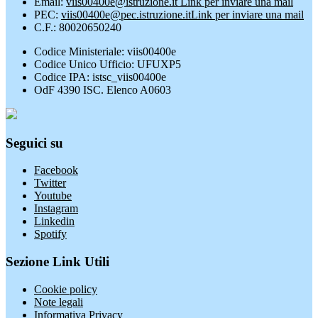
Email:
viis00400e@istruzione.it
Link per inviare una mail
PEC:
viis00400e@pec.istruzione.it
Link per inviare una mail
C.F.: 80020650240
Codice Ministeriale: viis00400e
Codice Unico Ufficio: UFUXP5
Codice IPA: istsc_viis00400e
OdF 4390 ISC. Elenco A0603
Seguici su
Facebook
Twitter
Youtube
Instagram
Linkedin
Spotify
Sezione Link Utili
Cookie policy
Note legali
Informativa Privacy