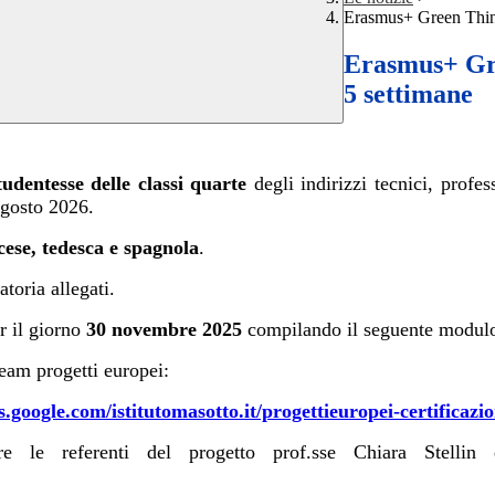
Erasmus+ Green Think
Erasmus+ Gre
5 settimane
tudentesse delle classi quarte
degli indirizzi tecnici, profes
agosto 2026.
cese, tedesca e spagnola
.
toria allegati.
r il giorno
30 novembre 2025
compilando il seguente modul
eam progetti europei:
es.google.com/istitutomasotto.it/progettieuropei-certificaz
re le referenti del progetto prof.sse Chiara Stellin