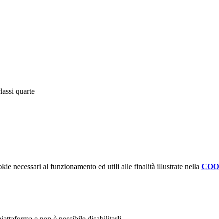
assi quarte
kie necessari al funzionamento ed utili alle finalità illustrate nella
COO
attaforma e non è possibile disabilitarli.