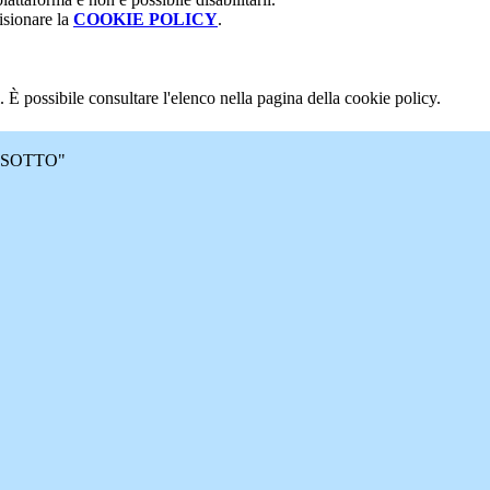
isionare la
COOKIE POLICY
.
 È possibile consultare l'elenco nella pagina della cookie policy.
 MASOTTO"