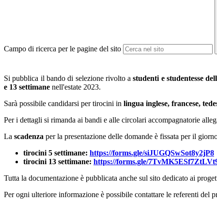
Campo di ricerca per le pagine del sito
Si pubblica il bando di selezione rivolto a
studenti e studentesse del
e 13 settimane
nell'estate 2023.
Sarà possibile candidarsi per tirocini in
lingua inglese, francese, ted
Per i dettagli si rimanda ai bandi e alle circolari accompagnatorie alleg
La
scadenza
per la presentazione delle domande è fissata per il giorn
tirocini 5 settimane:
https://forms.gle/siJUGQSwSot8y2jP8
tirocini 13 settimane:
https://forms.gle/7TvMK5ESf7ZtLVt
Tutta la documentazione è pubblicata anche sul sito dedicato ai progetti
Per ogni ulteriore informazione è possibile contattare le referenti del