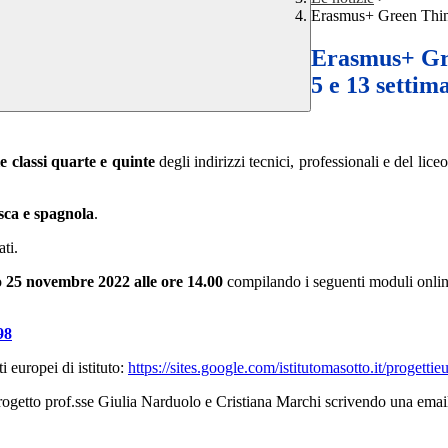
Erasmus+ Green Think
Erasmus+ Gre
5 e 13 settim
le classi quarte e quinte
degli indirizzi tecnici, professionali e del lic
esca e spagnola
.
ati.
o
25 novembre 2022 alle ore 14.00
compilando i seguenti moduli onlin
98
 europei di istituto:
https://sites.google.com/istitutomasotto.it/progettie
 progetto prof.sse Giulia Narduolo e Cristiana Marchi scrivendo una email