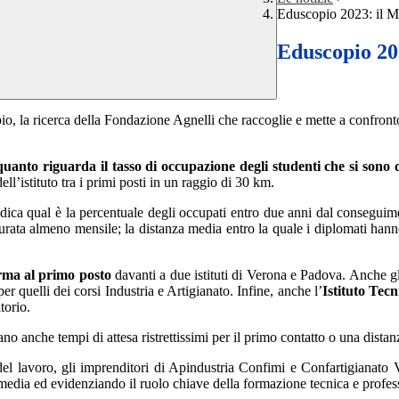
Eduscopio 2023: il Ma
Eduscopio 202
io, la ricerca della Fondazione Agnelli che raccoglie e mette a confron
 quanto riguarda il tasso di occupazione degli studenti che si sono d
ll’istituto tra i primi posti in un raggio di 30 km.
 indica qual è la percentuale degli occupati entro due anni dal consegu
urata almeno mensile; la distanza media entro la quale i diplomati hanno
rma al primo posto
davanti a due istituti di Verona e Padova. Anche gli
er quelli dei corsi Industria e Artigianato. Infine, anche l’
Istituto Tecn
torio.
ano anche tempi di attesa ristrettissimi per il primo contatto o una dista
el lavoro, gli imprenditori di Apindustria Confimi e Confartigianato 
 media ed evidenziando il ruolo chiave della formazione tecnica e profess