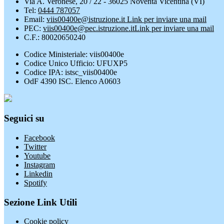
Via A. Veronese, 20 / 22 - 36025 Noventa Vicentina (VI)
Tel:
0444 787057
Email:
viis00400e@istruzione.it
Link per inviare una mail
PEC:
viis00400e@pec.istruzione.it
Link per inviare una mail
C.F.: 80020650240
Codice Ministeriale: viis00400e
Codice Unico Ufficio: UFUXP5
Codice IPA: istsc_viis00400e
OdF 4390 ISC. Elenco A0603
Seguici su
Facebook
Twitter
Youtube
Instagram
Linkedin
Spotify
Sezione Link Utili
Cookie policy