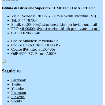
Istituto di Istruzione Superiore "UMBERTO MASOTTO"
Via A. Veronese, 20 / 22 - 36025 Noventa Vicentina (VI)
Tel:
0444 787057
Email:
viis00400e@istruzione.it
Link per inviare una mail
PEC:
viis00400e@pec.istruzione.it
Link per inviare una mail
C.F.: 80020650240
Codice Ministeriale: viis00400e
Codice Unico Ufficio: UFUXP5
Codice IPA: istsc_viis00400e
OdF 4390 ISC. Elenco A0603
Seguici su
Facebook
Twitter
Youtube
Instagram
Linkedin
Spotify