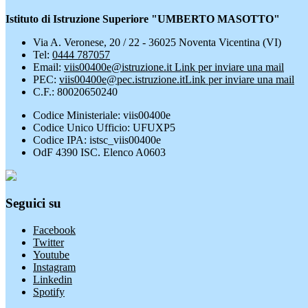
Istituto di Istruzione Superiore "UMBERTO MASOTTO"
Via A. Veronese, 20 / 22 - 36025 Noventa Vicentina (VI)
Tel:
0444 787057
Email:
viis00400e@istruzione.it
Link per inviare una mail
PEC:
viis00400e@pec.istruzione.it
Link per inviare una mail
C.F.: 80020650240
Codice Ministeriale: viis00400e
Codice Unico Ufficio: UFUXP5
Codice IPA: istsc_viis00400e
OdF 4390 ISC. Elenco A0603
Seguici su
Facebook
Twitter
Youtube
Instagram
Linkedin
Spotify