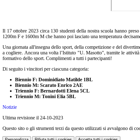
Il 17 ottobre 2023 circa 130 studenti della nostra scuola hanno preso p
1200m F e 1600m M che hanno poi lasciato una temperatura decisamen
Una giornata all'insegna dello sport, della competizione e del divertim
a cogliere. Ancora una volta l’Istituto "U. Masotto", tramite le attiv
formativo dello sport. Complimenti a tutti i partecipanti!
Di seguito i vincitori per ciascuna categoria:
Biennio F: Dominidiato Matilde 1BL
Biennio M: Scarato Enrico 2AE
Triennio F: Bernardotti Elena 5CL
Triennio M: Tonini Elia 5BL
Notizie
Ultima revisione il 24-10-2023
Questo sito o gli strumenti terzi da questo utilizzati si avvalgono di coo
Personalizza
Rifiuta tutti
i cookies
Accetta tutti
i cookies