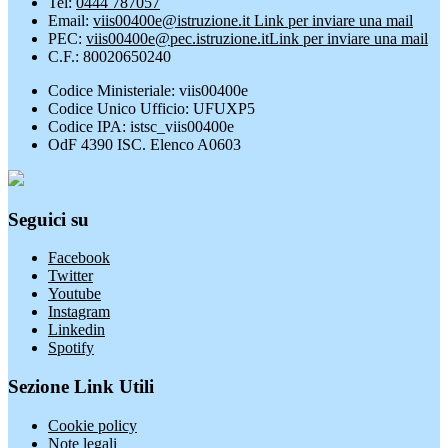
Tel:
0444 787057
Email:
viis00400e@istruzione.it
Link per inviare una mail
PEC:
viis00400e@pec.istruzione.it
Link per inviare una mail
C.F.: 80020650240
Codice Ministeriale: viis00400e
Codice Unico Ufficio: UFUXP5
Codice IPA: istsc_viis00400e
OdF 4390 ISC. Elenco A0603
Seguici su
Facebook
Twitter
Youtube
Instagram
Linkedin
Spotify
Sezione Link Utili
Cookie policy
Note legali