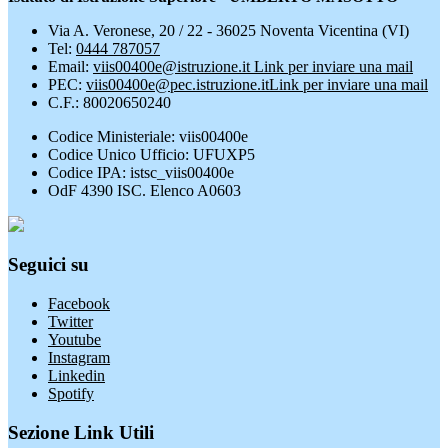
Via A. Veronese, 20 / 22 - 36025 Noventa Vicentina (VI)
Tel:
0444 787057
Email:
viis00400e@istruzione.it
Link per inviare una mail
PEC:
viis00400e@pec.istruzione.it
Link per inviare una mail
C.F.: 80020650240
Codice Ministeriale: viis00400e
Codice Unico Ufficio: UFUXP5
Codice IPA: istsc_viis00400e
OdF 4390 ISC. Elenco A0603
Seguici su
Facebook
Twitter
Youtube
Instagram
Linkedin
Spotify
Sezione Link Utili