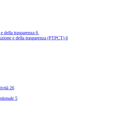
 e della trasparenza
6
rruzione e della trasparenza (PTPCT)
6
tività
26
stionale
5