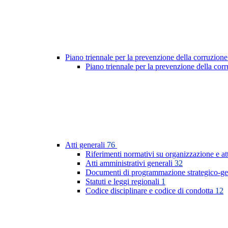
Piano triennale per la prevenzione della corruzione
Piano triennale per la prevenzione della co
Atti generali
76
Riferimenti normativi su organizzazione e at
Atti amministrativi generali
32
Documenti di programmazione strategico-ge
Statuti e leggi regionali
1
Codice disciplinare e codice di condotta
12