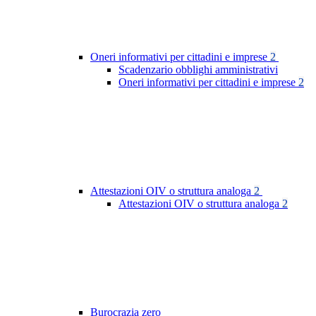
Oneri informativi per cittadini e imprese
2
Scadenzario obblighi amministrativi
Oneri informativi per cittadini e imprese
2
Attestazioni OIV o struttura analoga
2
Attestazioni OIV o struttura analoga
2
Burocrazia zero