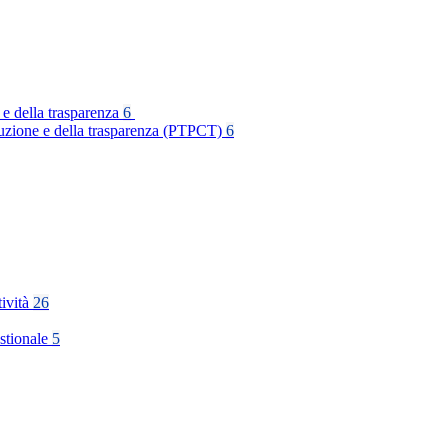
 e della trasparenza
6
rruzione e della trasparenza (PTPCT)
6
tività
26
stionale
5