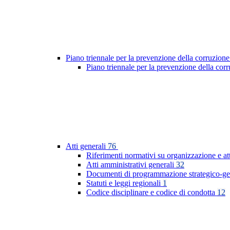
Piano triennale per la prevenzione della corruzione
Piano triennale per la prevenzione della co
Atti generali
76
Riferimenti normativi su organizzazione e at
Atti amministrativi generali
32
Documenti di programmazione strategico-ge
Statuti e leggi regionali
1
Codice disciplinare e codice di condotta
12