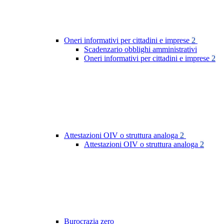
Oneri informativi per cittadini e imprese
2
Scadenzario obblighi amministrativi
Oneri informativi per cittadini e imprese
2
Attestazioni OIV o struttura analoga
2
Attestazioni OIV o struttura analoga
2
Burocrazia zero