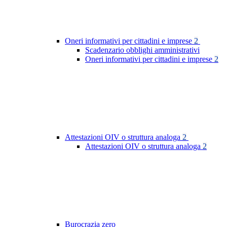
Oneri informativi per cittadini e imprese
2
Scadenzario obblighi amministrativi
Oneri informativi per cittadini e imprese
2
Attestazioni OIV o struttura analoga
2
Attestazioni OIV o struttura analoga
2
Burocrazia zero