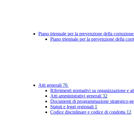
Piano triennale per la prevenzione della corruzione
Piano triennale per la prevenzione della co
Atti generali
76
Riferimenti normativi su organizzazione e at
Atti amministrativi generali
32
Documenti di programmazione strategico-ge
Statuti e leggi regionali
1
Codice disciplinare e codice di condotta
12