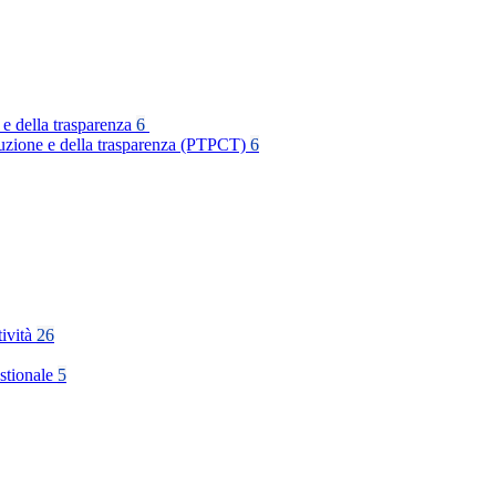
 e della trasparenza
6
rruzione e della trasparenza (PTPCT)
6
tività
26
stionale
5