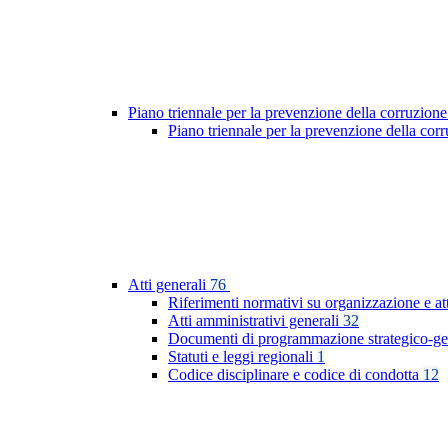
Piano triennale per la prevenzione della corruzione
Piano triennale per la prevenzione della co
Atti generali
76
Riferimenti normativi su organizzazione e at
Atti amministrativi generali
32
Documenti di programmazione strategico-ge
Statuti e leggi regionali
1
Codice disciplinare e codice di condotta
12