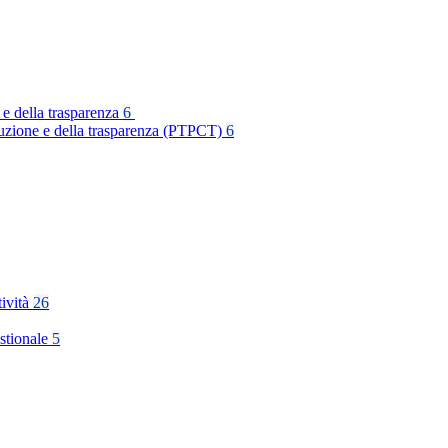
 e della trasparenza
6
rruzione e della trasparenza (PTPCT)
6
tività
26
stionale
5