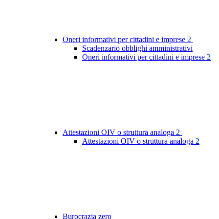
Oneri informativi per cittadini e imprese
2
Scadenzario obblighi amministrativi
Oneri informativi per cittadini e imprese
2
Attestazioni OIV o struttura analoga
2
Attestazioni OIV o struttura analoga
2
Burocrazia zero